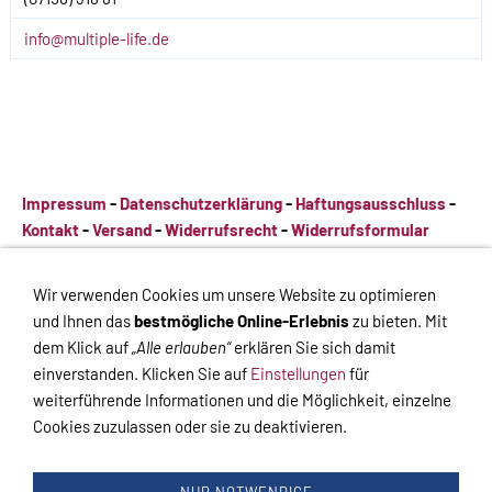
info@multiple-life.de
Impressum
-
Datenschutzerklärung
-
Haftungsausschluss
-
Kontakt
-
Versand
-
Widerrufsrecht
-
Widerrufsformular
Impressum
-
Datenschutzerklärung
-
Haftungsausschluss
-
Wir verwenden Cookies um unsere Website zu optimieren
Kontakt
-
Versand
-
Widerrufsrecht
-
Widerrufsformular
und Ihnen das
bestmögliche Online-Erlebnis
zu bieten. Mit
dem Klick auf
„Alle erlauben“
erklären Sie sich damit
einverstanden. Klicken Sie auf
Einstellungen
für
weiterführende Informationen und die Möglichkeit, einzelne
Cookies zuzulassen oder sie zu deaktivieren.
VERTRAG WIDERRUFEN
Links
Kontakt
Impressum
Datenschutz
AGB
Haftungsausschluss