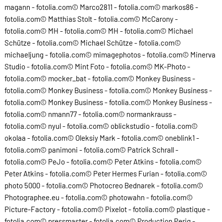
magann - fotolia.com© Marco2811 - fotolia.com© markos86 -
fotolia.com© Matthias Stolt - fotolia.com© McCarony -
fotolia.com© MH - fotolia.com© MH - fotolia.com© Michael
Schütze - fotolia.com© Michael Schütze - fotolia.com©
michaeljung - fotolia.com© mimagephotos - fotolia.com© Minerva
Studio - fotolia.com© Mint Foto - fotolia.com© MK-Photo -
fotolia.com© mocker_bat - fotolia.com© Monkey Business -
fotolia.com© Monkey Business - fotolia.com© Monkey Business -
fotolia.com© Monkey Business - fotolia.com© Monkey Business -
fotolia.com© nmann77 - fotolia.com© normankrauss -
fotolia.com© nyul - fotolia.com© oblickstudio - fotolia.com©
okolaa - fotolia.com© Oleksiy Mark - fotolia.com© oneblink1 -
fotolia.com© panimoni - fotolia.com© Patrick Schrall -
fotolia.com© PeJo - fotolia.com© Peter Atkins - fotolia.com©
Peter Atkins - fotolia.com© Peter Hermes Furian - fotolia.com©
photo 5000 - fotolia.com© Photocreo Bednarek - fotolia.com©
Photographee.eu - fotolia.com© photowahn - fotolia.com©
Picture-Factory - fotolia.com© Pixelot - fotolia.com© plastique -
fotolia.com© pressmaster - fotolia.com© Production Perig -