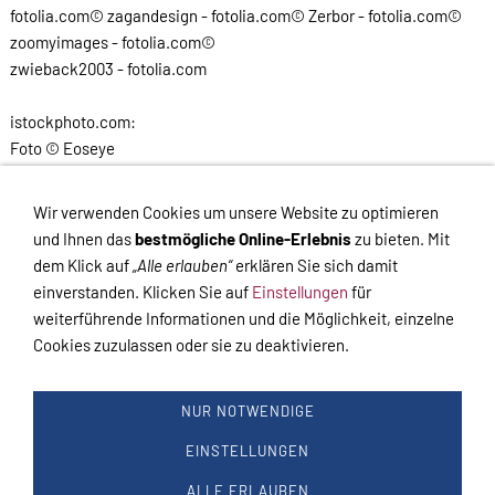
fotolia.com© zagandesign - fotolia.com© Zerbor - fotolia.com©
zoomyimages - fotolia.com©
zwieback2003 - fotolia.com
istockphoto.com:
Foto © Eoseye
Foto © CAP53
Foto © AlexRaths
Wir verwenden Cookies um unsere Website zu optimieren
und Ihnen das
bestmögliche Online-Erlebnis
zu bieten. Mit
dem Klick auf
„Alle erlauben“
erklären Sie sich damit
einverstanden. Klicken Sie auf
Einstellungen
für
weiterführende Informationen und die Möglichkeit, einzelne
Cookies zuzulassen oder sie zu deaktivieren.
VERTRAG WIDERRUFEN
Links
Kontakt
Impressum
Datenschutz
AGB
Haftungsausschluss
NUR NOTWENDIGE
Hilfe
Versand
Widerrufsrecht
Zahlung
Cookies
Widerrufsformular
EINSTELLUNGEN
Impressum
-
Datenschutzerklärung
-
Kontakt
-
Versand
-
ALLE ERLAUBEN