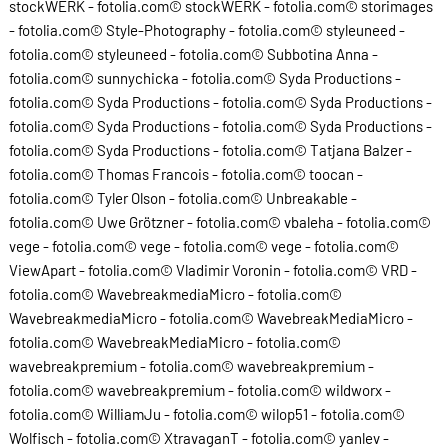
stockWERK - fotolia.com© stockWERK - fotolia.com© storimages
- fotolia.com© Style-Photography - fotolia.com© styleuneed -
fotolia.com© styleuneed - fotolia.com© Subbotina Anna -
fotolia.com© sunnychicka - fotolia.com© Syda Productions -
fotolia.com© Syda Productions - fotolia.com© Syda Productions -
fotolia.com© Syda Productions - fotolia.com© Syda Productions -
fotolia.com© Syda Productions - fotolia.com© Tatjana Balzer -
fotolia.com© Thomas Francois - fotolia.com© toocan -
fotolia.com© Tyler Olson - fotolia.com© Unbreakable -
fotolia.com© Uwe Grötzner - fotolia.com© vbaleha - fotolia.com©
vege - fotolia.com© vege - fotolia.com© vege - fotolia.com©
ViewApart - fotolia.com© Vladimir Voronin - fotolia.com© VRD -
fotolia.com© WavebreakmediaMicro - fotolia.com©
WavebreakmediaMicro - fotolia.com© WavebreakMediaMicro -
fotolia.com© WavebreakMediaMicro - fotolia.com©
wavebreakpremium - fotolia.com© wavebreakpremium -
fotolia.com© wavebreakpremium - fotolia.com© wildworx -
fotolia.com© WilliamJu - fotolia.com© wilop51 - fotolia.com©
Wolfisch - fotolia.com© XtravaganT - fotolia.com© yanlev -