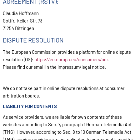
AGREEMENT (RSTV):
Claudia Hoffmann
Gottfr.-keller-Str. 73
71254 Ditzingen
DISPUTE RESOLUTION
The European Commission provides a platform for online dispute
resolution (OS):
https://ec.europa.eu/consumers/odr
.
Please find our email in the impressum/legal notice.
We do not take part in online dispute resolutions at consumer
arbitration boards.
LIABILITY FOR CONTENTS
As service providers, we are liable for own contents of these
websites according to Sec. 7, paragraph 1 German Telemedia Act
(TMG). However, according to Sec. 8 to 10 German Telemedia Act
(TMG), service providers are not obligated to permanently monitor