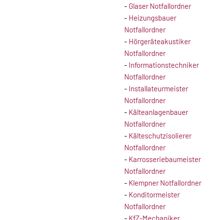
-
Glaser Notfallordner
-
Heizungsbauer
Notfallordner
-
Hörgeräteakustiker
Notfallordner
-
Informationstechniker
Notfallordner
-
Installateurmeister
Notfallordner
-
Kälteanlagenbauer
Notfallordner
-
Kälteschutzisolierer
Notfallordner
-
Karrosseriebaumeister
Notfallordner
-
Klempner Notfallordner
-
Konditormeister
Notfallordner
-
KfZ-Mechaniker