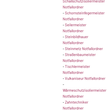
Schallschutzisoliermeister
Notfallordner
-
Schornsteinfegermeister
Notfallordner
-
Seilermeister
Notfallordner
-
Steinbildhauer
Notfallordner
-
Steinmetz Notfallordner
-
Straßenbaumeister
Notfallordner
-
Tischlermeister
Notfallordner
-
Vulkaniseur Notfallordner
-
Wärmeschutzisoliermeister
Notfallordner
-
Zahntechniker
Notfallordner