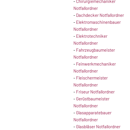
-
Chirurgiemechaniker
Notfallordner
-
Dachdecker Notfallordner
-
Elektromaschinenbauer
Notfallordner
-
Elektrotechniker
Notfallordner
-
Fahrzeugbaumeister
Notfallordner
-
Feinwerkmechaniker
Notfallordner
-
Fleischermeister
Notfallordner
-
Friseur Notfallordner
-
Gerüstbaumeister
Notfallordner
-
Glasapparatebauer
Notfallordner
-
Glasbläser Notfallordner