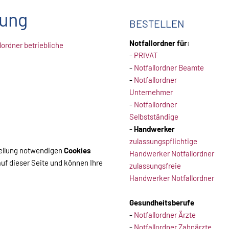
gung
BESTELLEN
Notfallordner für:
lordner betriebliche
-
PRIVAT
-
Notfallordner Beamte
-
Notfallordner
Unternehmer
-
Notfallordner
Selbstständige
-
Handwerker
zulassungspflichtige
stellung notwendigen
Cookies
Handwerker Notfallordner
uf dieser Seite und können Ihre
zulassungsfreie
Handwerker Notfallordner
Gesundheitsberufe
-
Notfallordner Ärzte
-
Notfallordner Zahnärzte