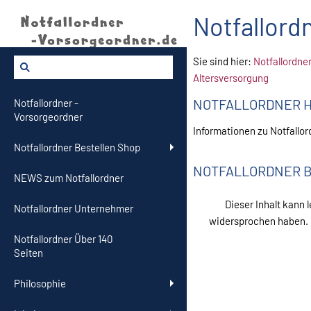
Notfallord
Sie sind hier:
Notfallordne
Altersversorgung
NOTFALLORDNER H
Notfallordner -
Vorsorgeordner
Informationen zu Notfallo
Notfallordner Bestellen Shop
NOTFALLORDNER B
NEWS zum Notfallordner
Dieser Inhalt kann 
Notfallordner Unternehmer
widersprochen haben. 
Notfallordner Über 140
Seiten
Philosophie