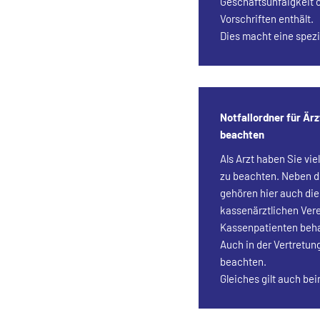
Geschäftsunfäigkeit 
Vorschriften enthält.
Dies macht eine spezi
Notfallordner für Ärz
beachten
Als Arzt haben Sie vie
zu beachten. Neben d
gehören hier auch die
kassenärztlichen Ver
Kassenpatienten beh
Auch in der Vertretun
beachten.
Gleiches gilt auch be