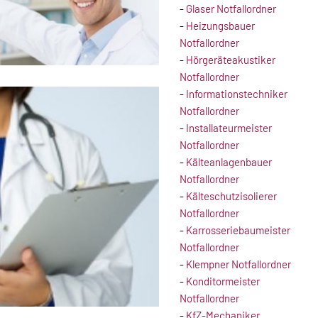
-
Glaser Notfallordner
-
Heizungsbauer
Notfallordner
-
Hörgeräteakustiker
Notfallordner
-
Informationstechniker
Notfallordner
-
Installateurmeister
Notfallordner
-
Kälteanlagenbauer
Notfallordner
-
Kälteschutzisolierer
Notfallordner
-
Karrosseriebaumeister
Notfallordner
-
Klempner Notfallordner
-
Konditormeister
Notfallordner
-
KfZ-Mechaniker