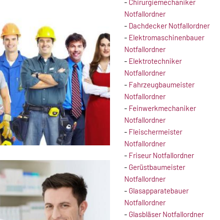
-
Chirurgiemechaniker
Notfallordner
-
Dachdecker Notfallordner
-
Elektromaschinenbauer
Notfallordner
-
Elektrotechniker
Notfallordner
-
Fahrzeugbaumeister
Notfallordner
-
Feinwerkmechaniker
Notfallordner
-
Fleischermeister
Notfallordner
-
Friseur Notfallordner
-
Gerüstbaumeister
Notfallordner
-
Glasapparatebauer
Notfallordner
-
Glasbläser Notfallordner