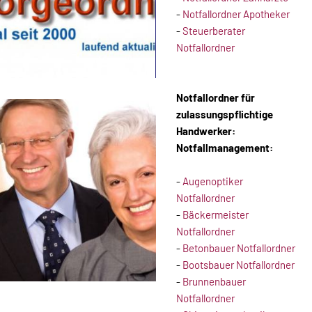
-
Notfallordner Apotheker
-
Steuerberater
Notfallordner
Notfallordner für
zulassungspflichtige
Handwerker:
Notfallmanagement:
-
Augenoptiker
Notfallordner
-
Bäckermeister
Notfallordner
-
Betonbauer Notfallordner
-
Bootsbauer Notfallordner
-
Brunnenbauer
Notfallordner