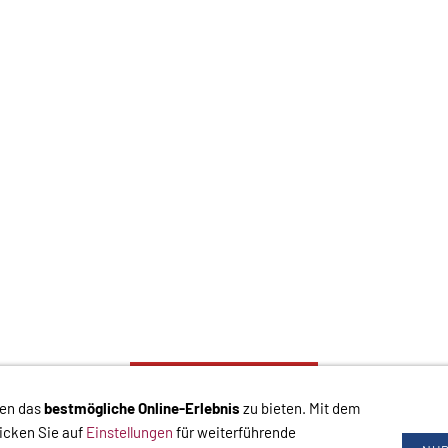
VERTRAG WIDERRUFEN
nen das
bestmögliche Online-Erlebnis
zu bieten. Mit dem
chluss
Hilfe
Versand
Widerrufsrecht
Zahlung
Cookies
Widerrufsformular
licken Sie auf
Einstellungen
für weiterführende