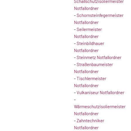
Schallschutzisoliermeister
Notfallordner
-
Schornsteinfegermeister
Notfallordner
-
Seilermeister
Notfallordner
-
Steinbildhauer
Notfallordner
-
Steinmetz Notfallordner
-
Straßenbaumeister
Notfallordner
-
Tischlermeister
Notfallordner
-
Vulkaniseur Notfallordner
-
Wärmeschutzisoliermeister
Notfallordner
-
Zahntechniker
Notfallordner