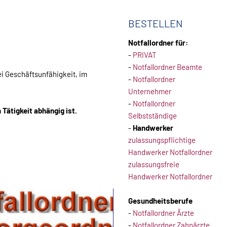
BESTELLEN
Notfallordner für:
-
PRIVAT
-
Notfallordner Beamte
ei Geschäftsunfähigkeit, im
-
Notfallordner
Unternehmer
-
Notfallordner
 Tätigkeit abhängig ist.
Selbstständige
-
Handwerker
zulassungspflichtige
Handwerker Notfallordner
zulassungsfreie
Handwerker Notfallordner
Gesundheitsberufe
-
Notfallordner Ärzte
-
Notfallordner Zahnärzte