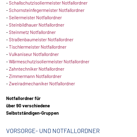
-
Schallschutzisoliermeister Notfallordner
-
Schornsteinfegermeister Notfallordner
-
Seilermeister Notfallordner
-
Steinbildhauer Notfallordner
-
Steinmetz Notfallordner
-
Straßenbaumeister Notfallordner
-
Tischlermeister Notfallordner
-
Vulkaniseur Notfallordner
-
Wärmeschutzisoliermeister Notfallordner
-
Zahntechniker Notfallordner
-
Zimmermann Notfallordner
-
Zweiradmechaniker Notfallordner
Notfallordner für
über 90 verschiedene
Selbstständigen-Gruppen
VORSORGE- UND NOTFALLORDNER