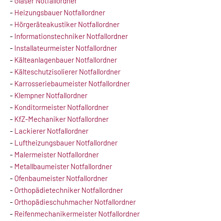
-
Glaser Notfallordner
-
Heizungsbauer Notfallordner
-
Hörgeräteakustiker Notfallordner
-
Informationstechniker Notfallordner
-
Installateurmeister Notfallordner
-
Kälteanlagenbauer Notfallordner
-
Kälteschutzisolierer Notfallordner
-
Karrosseriebaumeister Notfallordner
-
Klempner Notfallordner
-
Konditormeister Notfallordner
-
KfZ-Mechaniker Notfallordner
-
Lackierer Notfallordner
-
Luftheizungsbauer Notfallordner
-
Malermeister Notfallordner
-
Metallbaumeister Notfallordner
-
Ofenbaumeister Notfallordner
-
Orthopädietechniker Notfallordner
-
Orthopädieschuhmacher Notfallordner
-
Reifenmechanikermeister Notfallordner