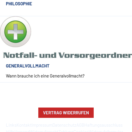
PHILOSOPHIE
GENERALVOLLMACHT
Wann brauche ich eine Generalvollmacht?
VERTRAG WIDERRUFEN
Links
Kontakt
Impressum
Datenschutz
AGB
Haftungsausschluss
Hilfe
Versand
Widerrufsrecht
Zahlung
Cookies
Widerrufsformular