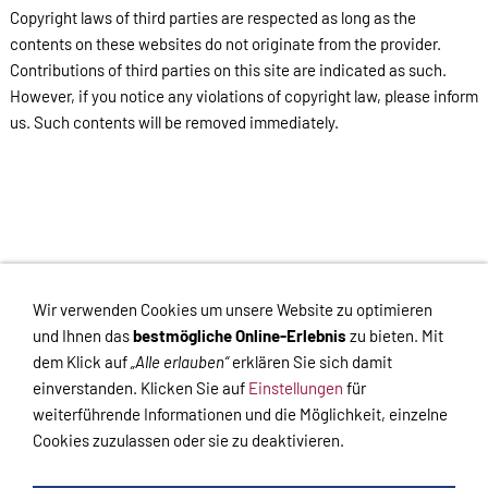
Copyright laws of third parties are respected as long as the
contents on these websites do not originate from the provider.
Contributions of third parties on this site are indicated as such.
However, if you notice any violations of copyright law, please inform
us. Such contents will be removed immediately.
Impressum
-
Datenschutzerklärung
-
Haftungsausschluss
-
Wir verwenden Cookies um unsere Website zu optimieren
Kontakt
-
Versand
-
Widerrufsrecht
-
Widerrufsformular
und Ihnen das
bestmögliche Online-Erlebnis
zu bieten. Mit
dem Klick auf
„Alle erlauben“
erklären Sie sich damit
einverstanden. Klicken Sie auf
Einstellungen
für
weiterführende Informationen und die Möglichkeit, einzelne
Cookies zuzulassen oder sie zu deaktivieren.
VERTRAG WIDERRUFEN