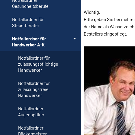
Notfallordner
Gesundheitsberufe
Wichtig:
Bitte geben Sie bei mehre
Notfallordner für
Steuerberater
der Name als Wasserzeiche
Bestellers eingepflegt.
Notfallordner für
Handwerker A-K
Notfallordner für
zulassungspflichtige
Handwerker
Notfallordner für
zulassungsfreie
Handwerker
Notfallordner
Augenoptiker
Notfallordner
Bäckermeister