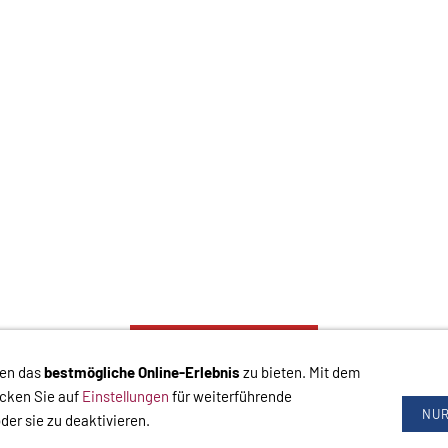
VERTRAG WIDERRUFEN
nen das
bestmögliche Online-Erlebnis
zu bieten. Mit dem
chluss
Hilfe
Versand
Widerrufsrecht
Zahlung
Cookies
Widerrufsformular
icken Sie auf
Einstellungen
für weiterführende
NUR
der sie zu deaktivieren.
-
Widerrufsrecht