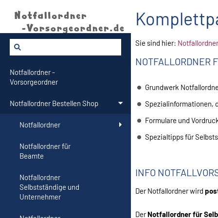
Komplettp
Sie sind hier:
Notfallordne
NOTFALLORDNER 
Notfallordner -
Vorsorgeordner
Grundwerk Notfallordner
Notfallordner Bestellen Shop
Spezialinformationen, d
Formulare und Vordruc
Notfallordner
Spezialtipps für Selbst
Notfallordner für
Beamte
INFO NOTFALLVOR
Notfallordner
Selbstständige und
Der Notfallordner wird
pos
Unternehmer
Der
Notfallordner für Sel