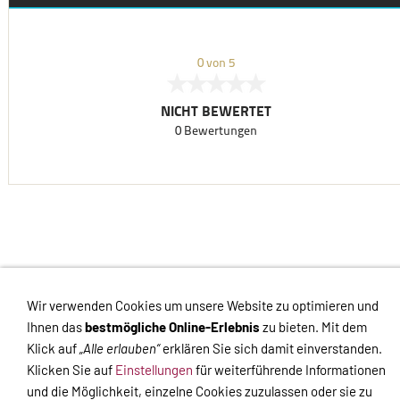
VERTRAG WIDERRUFEN
Wir verwenden Cookies um unsere Website zu optimieren und
Ihnen das
bestmögliche Online-Erlebnis
zu bieten. Mit dem
Links
Kontakt
Impressum
Datenschutz
AGB
Haftungsausschluss
Klick auf
„Alle erlauben“
erklären Sie sich damit einverstanden.
Hilfe
Versand
Widerrufsrecht
Zahlung
Cookies
Widerrufsformular
Klicken Sie auf
Einstellungen
für weiterführende Informationen
und die Möglichkeit, einzelne Cookies zuzulassen oder sie zu
Impressum
-
Datenschutzerklärung
-
Kontakt
-
Versand
-