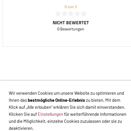
VERTRAG WIDERRUFEN
Wir verwenden Cookies um unsere Website zu optimieren und
Links
Kontakt
Impressum
Datenschutz
AGB
Haftungsausschluss
Ihnen das
bestmögliche Online-Erlebnis
zu bieten. Mit dem
Hilfe
Versand
Widerrufsrecht
Zahlung
Cookies
Widerrufsformular
Klick auf
„Alle erlauben“
erklären Sie sich damit einverstanden.
Klicken Sie auf
Einstellungen
für weiterführende Informationen
Impressum
-
Datenschutzerklärung
-
Kontakt
-
Versand
-
und die Möglichkeit, einzelne Cookies zuzulassen oder sie zu
Widerrufsrecht
deaktivieren.