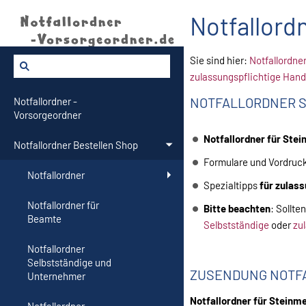
Notfallord
Sie sind hier:
Notfallordne
zulassungspflichtige Han
NOTFALLORDNER 
Notfallordner -
Vorsorgeordner
Notfallordner für Stei
Notfallordner Bestellen Shop
Formulare und Vordruc
Notfallordner
Spezialtipps
für zulas
Notfallordner für
Bitte beachten
: Sollte
Beamte
Selbstständige
oder
zu
Notfallordner
Selbstständige und
ZUSENDUNG NOTF
Unternehmer
Notfallordner für Steinme