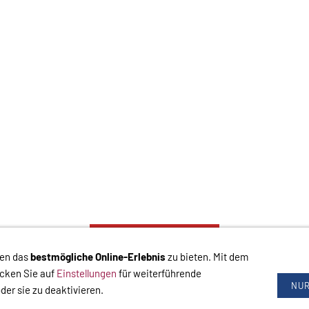
VERTRAG WIDERRUFEN
nen das
bestmögliche Online-Erlebnis
zu bieten. Mit dem
chluss
Hilfe
Versand
Widerrufsrecht
Zahlung
Cookies
Widerrufsformular
icken Sie auf
Einstellungen
für weiterführende
NUR
der sie zu deaktivieren.
-
Widerrufsrecht