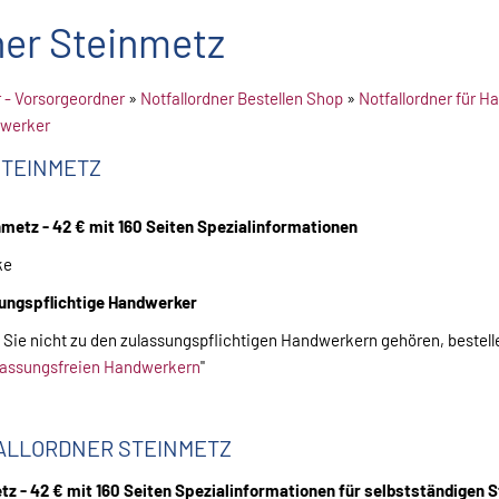
ner Steinmetz
r - Vorsorgeordner
»
Notfallordner Bestellen Shop
»
Notfallordner für 
dwerker
STEINMETZ
nmetz - 42 € mit 160 Seiten Spezialinformationen
ke
sungspflichtige Handwerker
n Sie nicht zu den zulassungspflichtigen Handwerkern gehören, bestelle
lassungsfreien Handwerkern
"
ALLORDNER STEINMETZ
tz - 42 € mit 160 Seiten Spezialinformationen
für selbstständigen 