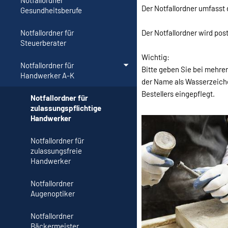
Notfallordner
Der Notfallordner umfasst
Gesundheitsberufe
Der Notfallordner wird pos
Notfallordner für
Steuerberater
Wichtig:
Notfallordner für
Bitte geben Sie bei mehre
Handwerker A-K
der Name als Wasserzeiche
Bestellers eingepflegt.
Notfallordner für
zulassungspflichtige
Handwerker
Notfallordner für
zulassungsfreie
Handwerker
Notfallordner
Augenoptiker
Notfallordner
Bäckermeister