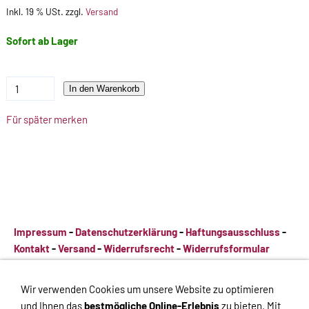
Inkl. 19 % USt. zzgl.
Versand
Sofort ab Lager
In den Warenkorb
Für später merken
Impressum
-
Datenschutzerklärung
-
Haftungsausschluss
-
Kontakt
-
Versand
-
Widerrufsrecht
-
Widerrufsformular
Impressum
-
Datenschutzerklärung
-
Haftungsausschluss
-
Wir verwenden Cookies um unsere Website zu optimieren
Kontakt
-
Versand
-
Widerrufsrecht
-
Widerrufsformular
und Ihnen das
bestmögliche Online-Erlebnis
zu bieten. Mit