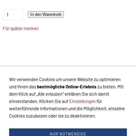
In den Warenkorb
Für später merken
Impressum
-
Datenschutzerklärung
-
Haftungsausschluss
-
Wir verwenden Cookies um unsere Website zu optimieren
Kontakt
-
Versand
-
Widerrufsrecht
-
Widerrufsformular
und Ihnen das
bestmögliche Online-Erlebnis
zu bieten. Mit
dem Klick auf
„Alle erlauben“
erklären Sie sich damit
einverstanden. Klicken Sie auf
Einstellungen
für
weiterführende Informationen und die Möglichkeit, einzelne
Cookies zuzulassen oder sie zu deaktivieren.
VERTRAG WIDERRUFEN
Links
Kontakt
Impressum
Datenschutz
AGB
Haftungsausschluss
NUR NOTWENDIGE