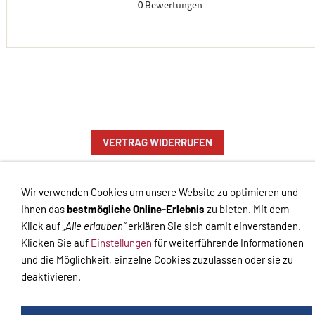
VERTRAG WIDERRUFEN
Links
Kontakt
Impressum
Datenschutz
AGB
Haftungsausschluss
Hilfe
Versand
Widerrufsrecht
Zahlung
Cookies
Widerrufsformular
Wir verwenden Cookies um unsere Website zu optimieren und
Ihnen das
bestmögliche Online-Erlebnis
zu bieten. Mit dem
Impressum
-
Datenschutzerklärung
-
Kontakt
-
Versand
-
Klick auf
„Alle erlauben“
erklären Sie sich damit einverstanden.
Widerrufsrecht
Klicken Sie auf
Einstellungen
für weiterführende Informationen
und die Möglichkeit, einzelne Cookies zuzulassen oder sie zu
deaktivieren.