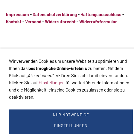
Impressum
-
Datenschutzerklärung
-
Haftungsausschluss
-
Kontakt
-
Versand
-
Widerrufsrecht
-
Widerrufsformular
VERTRAG WIDERRUFEN
Wir verwenden Cookies um unsere Website zu optimieren und
Ihnen das
bestmögliche Online-Erlebnis
zu bieten. Mit dem
Links
Kontakt
Impressum
Datenschutz
AGB
Haftungsausschluss
Hilfe
Versand
Widerrufsrecht
Zahlung
Cookies
Widerrufsformular
Klick auf
„Alle erlauben“
erklären Sie sich damit einverstanden.
Klicken Sie auf
Einstellungen
für weiterführende Informationen
Impressum
-
Datenschutzerklärung
-
Kontakt
-
Versand
-
und die Möglichkeit, einzelne Cookies zuzulassen oder sie zu
Widerrufsrecht
deaktivieren.
NUR NOTWENDIGE
EINSTELLUNGEN