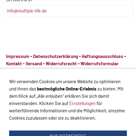
info@multiple-life.de
Impressum
-
Datenschutzerklärung
-
Haftungsausschluss
-
Kontakt
-
Versand
-
Widerrufsrecht
-
Widerrufsformular
Impressum
-
Datenschutzerklärung
-
Haftungsausschluss
-
Wir verwenden Cookies um unsere Website zu optimieren
Kontakt
-
Versand
-
Widerrufsrecht
-
Widerrufsformular
und Ihnen das
bestmögliche Online-Erlebnis
zu bieten. Mit
dem Klick auf
„Alle erlauben“
erklären Sie sich damit
einverstanden. Klicken Sie auf
Einstellungen
für
weiterführende Informationen und die Möglichkeit, einzelne
Cookies zuzulassen oder sie zu deaktivieren.
VERTRAG WIDERRUFEN
Links
Kontakt
Impressum
Datenschutz
AGB
Haftungsausschluss