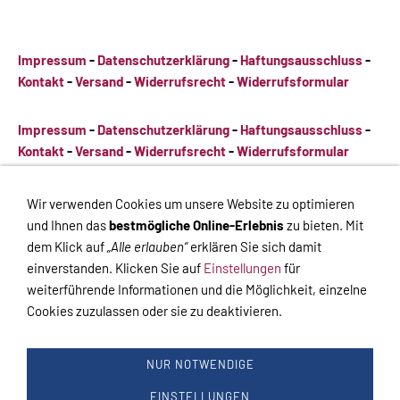
Impressum
-
Datenschutzerklärung
-
Haftungsausschluss
-
Kontakt
-
Versand
-
Widerrufsrecht
-
Widerrufsformular
Impressum
-
Datenschutzerklärung
-
Haftungsausschluss
-
Kontakt
-
Versand
-
Widerrufsrecht
-
Widerrufsformular
Impressum
-
Datenschutzerklärung
-
Haftungsausschluss
-
Wir verwenden Cookies um unsere Website zu optimieren
Kontakt
-
Versand
-
Widerrufsrecht
-
Widerrufsformular
und Ihnen das
bestmögliche Online-Erlebnis
zu bieten. Mit
dem Klick auf
„Alle erlauben“
erklären Sie sich damit
einverstanden. Klicken Sie auf
Einstellungen
für
weiterführende Informationen und die Möglichkeit, einzelne
Cookies zuzulassen oder sie zu deaktivieren.
VERTRAG WIDERRUFEN
Links
Kontakt
Impressum
Datenschutz
AGB
Haftungsausschluss
NUR NOTWENDIGE
Hilfe
Versand
Widerrufsrecht
Zahlung
Cookies
Widerrufsformular
EINSTELLUNGEN